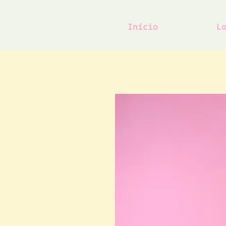
Início
L