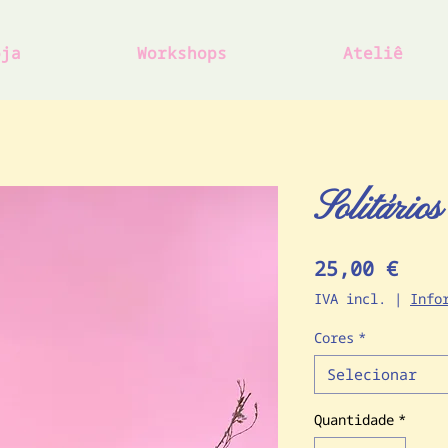
oja
Workshops
Ateliê
Solitário
Preç
25,00 €
IVA incl.
|
Info
Cores
*
Selecionar
Quantidade
*