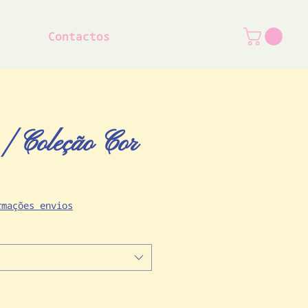
Contactos
s | Coleção Cor
o
rmações envios