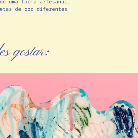
de uma forma artesanal,
imagem, consider
etas de cor diferentes.
único, produzido
s gostar: