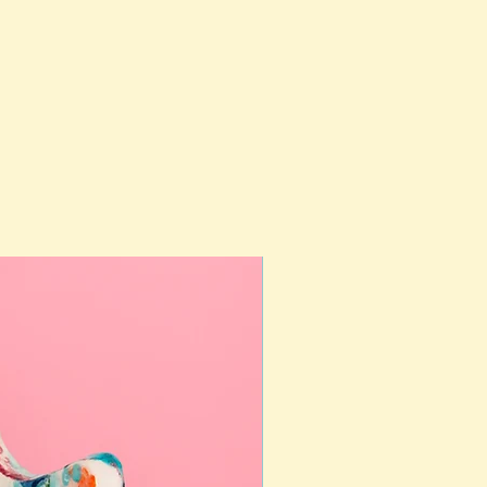
ando tratar-se de algo
 e pintado à mão.