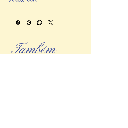
reembolso
Material: grés vidrado
- Todas as encomendas são
embaladas com muito cuidado e
amor 🥰
- Os envios são realizados no
prazo de 1 - 3 dias úteis, após
a confirmação do pagamento.
Também
- Aceitamos trocas ou devoluções
até 7 dias após a receção da
encomenda, desde que as peças se
podes gostar:
encontrem em perfeito estado.
- Em caso de devolução, o valor
será reembolsado após a receção
da peça.
- Os custos do envio das trocas
e devoluções são a cargo do
comprador.
- Caso a encomenda chegue
danificada, entra em contacto
connosco para resolvermos a
situação da melhor forma.