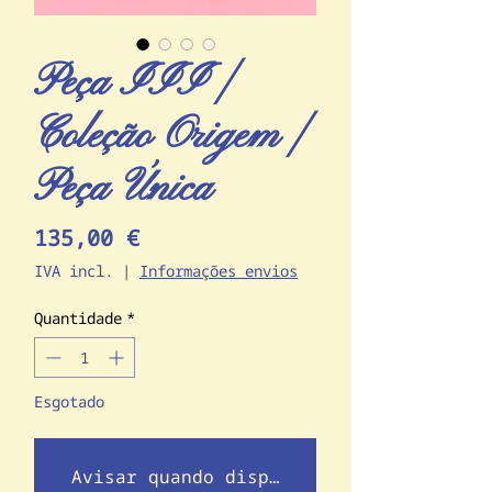
Peça III |
Coleção Origem |
Peça Única
Preço
135,00 €
IVA incl.
|
Informações envios
Quantidade
*
Esgotado
Avisar quando disponível