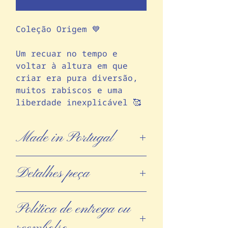
Coleção Origem 💙
Um recuar no tempo e
voltar à altura em que
criar era pura diversão,
muitos rabiscos e uma
liberdade inexplicável 🥰
Made in Portugal
Peça em cerâmica,
Detalhes peça
concebida totalmente à mão,
pela artista Mariana Jerónimo,
sem moldes, com barro e vidrados
Ano: 2026
100% portugueses, apoiando o
Política de entrega ou
Medidas:
comércio local.
18 x 19,50 x 25,50 cm