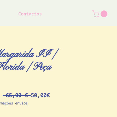
Contactos
argarida II |
Florida | Peça
Preço
Preço
e
 65,00 € 
50,00€
normal
promocional
rmações envios