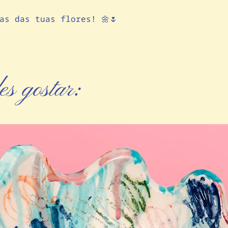
as das tuas flores! 🌼🌷
s gostar: