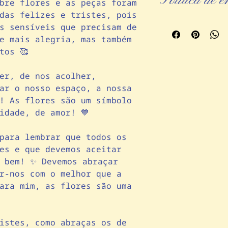
Política de 
bre flores e as peças foram
17.5 x 6.5 x 2
das felizes e tristes, pois
12.5 x 4 x 15.
- Todas as encom
s sensíveis que precisam de
Material: grés v
muito cuidado e 
e mais alegria, mas também
- Os envios são 
tos 🥰
* Nota: a peça q
dias úteis, após
algumas diferenç
- Aceitamos troc
imagem, consider
er, de nos acolher,
após a receção d
único, produzido
ar o nosso espaço, a nossa
as peças se enco
- Em caso de dev
! As flores são um símbolo
reembolsado após
idade, de amor! 💙
- Os custos do e
devoluções são a
para lembrar que todos os
- Caso a encomen
es e que devemos aceitar
em contacto conn
o bem! ✨ Devemos abraçar
situação da melh
r-nos com o melhor que a
- Por serem peça
pequenas imperfe
ara mim, as flores são uma
únicas 💙
istes, como abraças os de