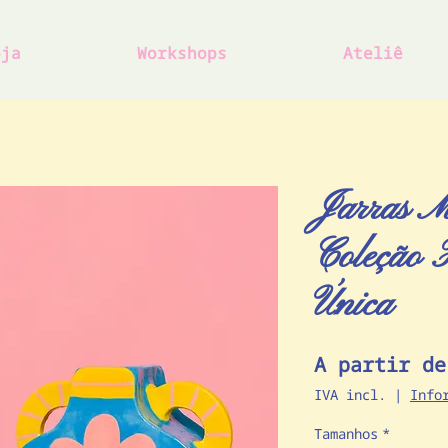
oja
Workshops
Ateliê
Jarras M
Coleção 
Única
A partir d
IVA incl.
|
Info
Tamanhos
*