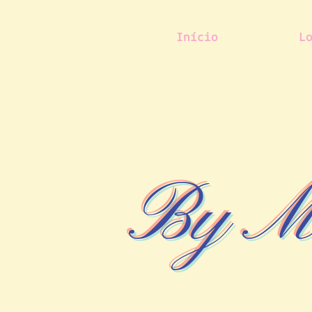
Início
L
By Ma