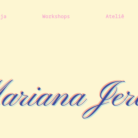
oja
Workshops
Ateliê
riana Jer