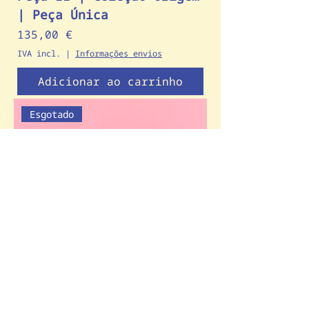
| Peça Única
Preço
135,00 €
IVA incl.
|
Informações envios
Adicionar ao carrinho
Esgotado